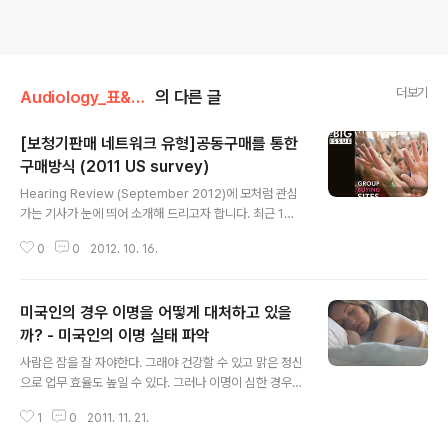
더보기
Audiology_표&그림 스토리
의 다른 글
[보청기판매 네트워크 유형]공동구매를 통한
구매방식 (2011 US survey)
글 내용
Hearing Review (September 2012)에 모처럼 관심
가는 기사가 눈에 띄어 소개해 드리고자 합니다. 최근 1년
사이에 한국 보청기 시장에 나타나는 변화도 이와 무관하
0
0
2012. 10. 16.
지 않다고 생각합니다. 변화하는 속도와 양상이 점점 다양
해지고 있습니다. 이 쯤되면 제조사의 컨트롤 타워 역할이
중요한 시점에 접어들었다고 보여집니다. 사진 techsmar
미국인의 경우 이명을 어떻게 대처하고 있을
t.co.za 아래 자료는 2011년에 미국에 있는 386개 Disp
ensing practice (국내로 말하자면 보청기 대리점/센터)
까? - 미국인의 이명 실태 파악
글 내용
를 대상으로 조사한 자료입니다.
사람은 잠을 잘 자야한다. 그래야 건강할 수 있고 맑은 정신
으로 업무 효율도 높일 수 있다. 그러나 이명이 심한 경우에
는 이러한 숙면을 방해하고 생활의 불균형을 가져올 수 있
1
0
2011. 11. 21.
다. 이런 의미에서 숙면을 취하고 일어난 다음 날은 마치 보
약을 먹은 것 처럼 개운함이 있다. 우리나라에도 많은 인구