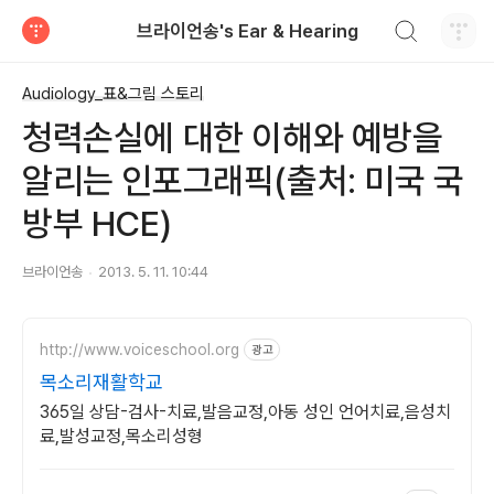
검색하기
브라이언송's Ear & Hearing
티스토리
Audiology_표&그림 스토리
청력손실에 대한 이해와 예방을
알리는 인포그래픽(출처: 미국 국
방부 HCE)
브라이언송
2013. 5. 11. 10:44
http://www.voiceschool.org
광고
목소리재활학교
365일 상담-검사-치료,발음교정,아동 성인 언어치료,음성치
료,발성교정,목소리성형