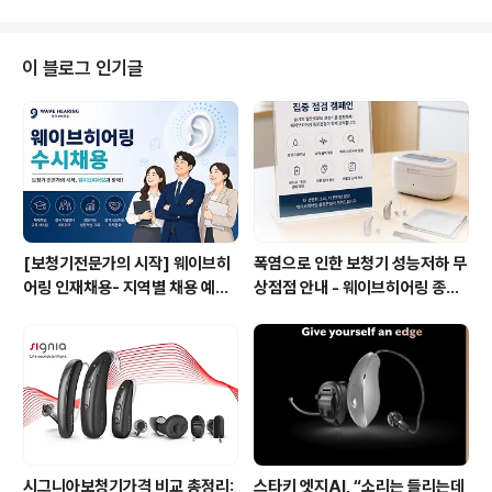
가 이명으로 삶을 방해 받고 있으나, 정확한 실태조사는 이
루어 지지 않았다. 미국의 경우는 어떠할까? 지난 시간에
이어 간단하게 도표로 설명을 드린다. 사진 hdofblog.co
이 블로그 인기글
m 통상 이러한 자료를 올리는 원본 페이퍼 논문의 경우 그
래프와 표가 다양하게 언급되는데 이를 포스팅 1회에 다 올
리는 것은 보는 이로하여금 그리고 전달하는 입장에서 포
커스가 사라지는 느낌을 주게 된다. 따라서 내가 말하고자
하는 내가 전달하고자..
[보청기전문가의 시작] 웨이브히
폭염으로 인한 보청기 성능저하 무
어링 인재채용- 지역별 채용 예정
상점점 안내 - 웨이브히어링 종로
자 사전 인터뷰 진행 방식으로 수
본점, 여름철 보청기 특별 케어 서
시 채용으로 진행!
비스 실시
시그니아보청기가격 비교 총정리:
스타키 엣지AI, “소리는 들리는데