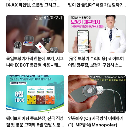
IX·AX 라인업, 오픈형 그리고 귓
말이 안 들린다” 해결 가능할까?!
속형 어떤 모델이 맞을까? - 웨이
- 웨이브히어링 강서점
브히어링 부산직영점
독일보청기가격 한눈에 보기, 시그
[광주보청기 수리비용] 웨이브히
니아 IX BCT 등급별 비용 - 웨이
어링 광주점, 보청기 구입시 스페
브히어링 수원점 기준표 {수원시
어보청기 수리비용 지원
청역보청기}
웨이브히어링 종로본점, 전국 직영
인공와우(CI) 자극방식 이해하기
점 첫 방문 고객께 8월 한달 보청
(1): MP방식(Monopolar)
기 건전지 1박스 쏜다!