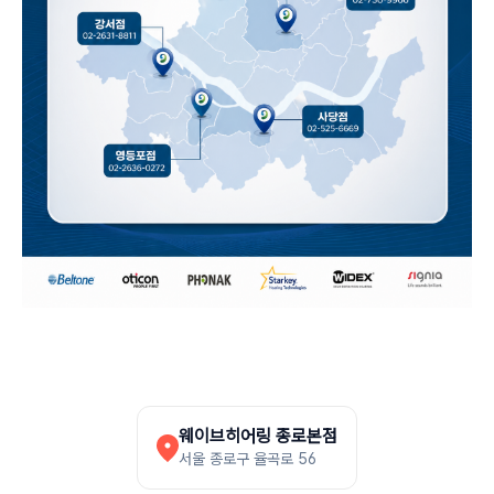
웨이브히어링 종로본점
서울 종로구 율곡로 56