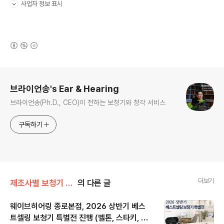
사업자 정보 표시
펼치기/접기
(새창열림)
로그 정보
브라이언송's Ear & Hearing
브라이언송(Ph.D., CEO)이 전하는 보청기와 청각 서비스
구독하기
더보기
제조사별 보청기 추천 제품
의 다른 글
웨이브히어링 종로본점, 2026 상반기 베스
트셀링 보청기 특별전 진행 (벨톤, 스타키, 오
글 내용