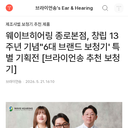
검색하기
브라이언송's Ear & Hearing
티스토리
제조사별 보청기 추천 제품
웨이브히어링 종로본점, 창립 13
주년 기념"6대 브랜드 보청기' 특
별 기획전 [브라이언송 추천 보청
기]
브라이언송
2026. 5. 21. 16:10