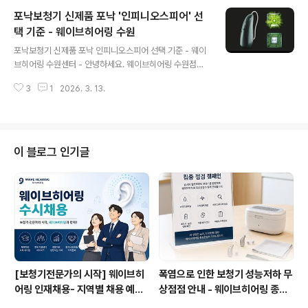
분들이 막막함을 덜 느끼시도록, 기능을 설명할 때 스펙 나
포낙보청기 신제품 포낙 '인피니오스피어' 선
열보다 실제 생활에서 달라지는 지점을 중심으로 안내드립
니다. 처음 선택할 때는 ‘좋은 기기’보다 ‘내 생활에 맞게 조
택 기준 - 웨이브히어링 수원
글 내용
절되는가’가 먼저입니다.처음 착용자에게 중요한 건 소리
포낙보청기 신제품 포낙 인피니오스피어 선택 기준 - 웨이
를 크게 키우는 느낌이 아니라, 대화가 편해지고 피로가 줄
브히어링 수원센터 - 안녕하세요. 웨이브히어링 수원점입
어드는 흐름입니다. 그래서 와이덱스 얼루어를 볼 때도 말
니다.포낙보청기 신제품을 찾으시는 분들과 상담을 진행하
소리 선명도와 환경음의 자연스러움이 균형을 이루는지,
3
1
2026. 3. 13.
다 보면, 의외로 “크게 들리는 보청기”를 기대하시는 경우
그리고 그 균형을 내가 스스..
는 많지 않습니다. 실제로 가장 많이 나오는 이야기는 “조
용할 땐 괜찮은데, 사람 많은 곳에서는 말이 잘 안 들린
다”는 불편입니다. 이런 경우 대부분 보청기의 출력이 부족
해서라기보다는, 청각 처리 방식이 현재 생활 환경과 맞지
이 블로그 인기글
않는 경우가 많습니다. 포낙 인피니오스피어는 바로 이런
상황에서 출발한 모델입니다. 단순히 소리를 키우는 방식
이 아니라, 환경에 따라 말소리를 어떻게 정리하고 전달할
것인가에 초점을 둔 제품이라고 이해하시면 됩니다. 1. 환
경 인식난청으로 인한 불편은 조용한..
[보청기전문가의 시작] 웨이브히
폭염으로 인한 보청기 성능저하 무
어링 인재채용- 지역별 채용 예정
상점점 안내 - 웨이브히어링 종로
자 사전 인터뷰 진행 방식으로 수
본점, 여름철 보청기 특별 케어 서