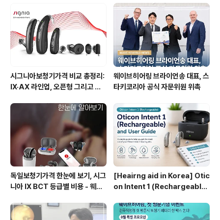
시 채용으로 진행!
비스 실시
시그니아보청기가격 비교 총정리:
웨이브히어링 브라이언송 대표, 스
IX·AX 라인업, 오픈형 그리고 귓
타키코리아 공식 자문위원 위촉
속형 어떤 모델이 맞을까? - 웨이
브히어링 부산직영점
독일보청기가격 한눈에 보기, 시그
[Heairng aid in Korea] Otic
니아 IX BCT 등급별 비용 - 웨이
on Intent 1 (Rechargeable)
브히어링 수원점 기준표 {수원시
User Guide: Setup, Chargi
청역보청기}
ng & Daily Care | WaveHea
ring in Seoul