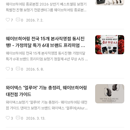
티콘)
웨이브히어링 종로본점 2026 상반기 베스트셀링 보청기
특별전 진행 보청기 전문센터그룹 웨이브히어링 종로본점
이 2026년 상반기 고객 선호도가 높았던 주요 보청기를
7
0
2026. 7. 2.
중심으로 ‘2026 상반기 베스트셀링 보청기 특별전’을 진
행한다고 밝혔다. 이번 특별전은 실제 상담 및 구입 문의가
많았던 보청기를 한자리에서 비교해보고, 개인의 청력 상
웨이브히어링 전국 15개 본사직영점 동시진
태와 생활환경에 맞는 제품을 전문가와 함께 선택할 수 있
도록 마련됐다. 특별전에 해당하는 제품은 벨톤 인비전, 오
행! - 가정의달 특가 6대 브랜드 프리미엄 보
글 내용
티콘 모어와 인텐트, 스타키 제네시스AI 24 등 세계 6대
청기 정찰제·4년 무상 A/S 패키지 판매
웨이브히어링 전국 15개 본사직영점 동시진행! 가정의달
브랜드의 정부지원 보청기부터 프리미엄 신제품까지 다양
특가 6대 브랜드 프리미엄 보청기 정찰제·4년 무상 A/S 패
한 제품군으로 이루어져 있다. 벨톤 '인비전'은 소음 환경에
키지 운영 보청기 전문센터그룹 웨이브히어링이 5월 가정
서 말소리를 보다 선명하게 전달하는 AI 기반 청취 기술이
3
0
2026. 5. 8.
의 달을 맞아 전국 15개 직영점에서 '프리미엄 보청기 특별
특징으로 소음이 많은 장소에..
정찰제 및 4년 무상 A/S 패키지' 프로모션을 진행한다고
밝혔다. 이번 프로모션은 부모님의 청력 저하를 고민하는
와이덱스 '얼루어' 기능 총정리, 웨이브히어링
가족 고객과 기존 보청기 교체를 고려하는 착용자들이 보
다 안심하고 프리미엄 보청기를 선택할 수 있도록 기획됐
대전점 가이드
글 내용
다. 특히 보청기 구입 시 제품 가격뿐 아니라 향후 수리 및
와이덱스보청기 '얼루어' 기능 총정리- 웨이브히어링 대전
관리 비용까지 함께 고려하는 고객이 늘고 있는 만큼, 웨이
점 가이드 덴마크 보청기 브랜드 와이덱스 '얼루어(Allur
브히어링은 제품 선택부터 장기 사후관리까지 포함한 패키
e)'는 처음 보청기를 알아보는 분들이 가장 궁금해하는 “내
지 형태의 혜택을 마련했다. 행사 대상 제품은 벨톤 인비전,
3
0
2026. 3. 13.
생활에 얼마나 잘 맞출 수 있나”에 초점을 둔 최신 충전식
오티콘 인텐트, 스타키..
RIC 라인업입니다. 웨이브히어링 대전점에서는 첫 착용자