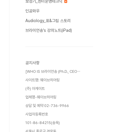
보청기_센터운영테크닉
인공와우
Audiology_표&그림 스토리
브라이언송's 강의노트(iPad)
공지사항
[WHO IS 브라이언송 (Ph.D., CEO⋯
사이트명: 웨이브히어링
(주) 아게이트
업체명-웨이브히어링
상담 및 예약 02-736-9966
사업자등록번호
101-86-84215(송욱)
서울시 종로구 경운동