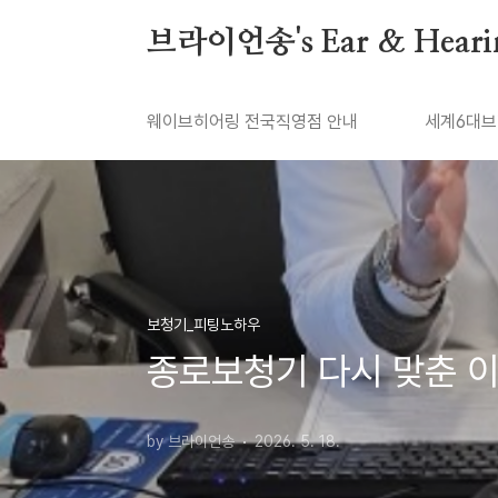
본문 바로가기
브라이언송's Ear & Heari
웨이브히어링 전국직영점 안내
세계6대브
보청기_피팅노하우
종로보청기 다시 맞춘 이
by 브라이언송
2026. 5. 18.