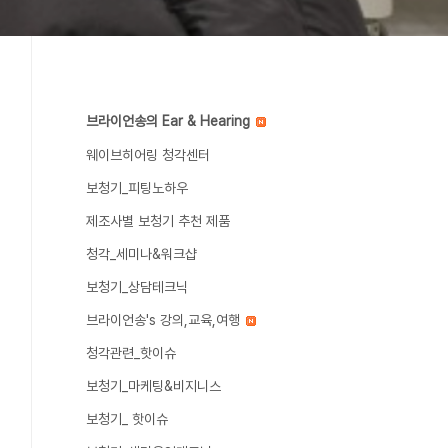
브라이언송의 Ear & Hearing
웨이브히어링 청각센터
보청기_피팅노하우
제조사별 보청기 추천 제품
청각_세미나&워크샵
보청기_상담테크닉
브라이언송's 강의,교육,여행
청각관련_핫이슈
보청기_마케팅&비지니스
보청기_ 핫이슈