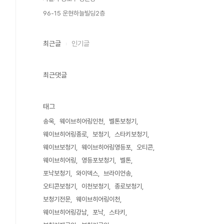
96-15 운현하늘빌딩2층
최근글
인기글
최근댓글
태그
송욱
웨이브히어링인천
벨톤보청기
웨이브히어링종로
보청기
스타키보청기
웨이브보청기
웨이브히어링영등포
오티콘
웨이브히어링
영등포보청기
벨톤
포낙보청기
와이덱스
브라이언송
오티콘보청기
이천보청기
종로보청기
보청기전문
웨이브히어링이천
웨이브히어링강남
포낙
스타키