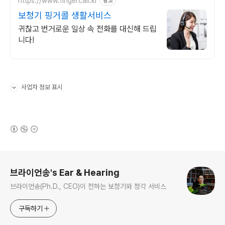
https://www.fingercall.kr
광고
보청기 핑거콜 생활서비스
귀찮고 번거로운 일상 속 전화를 대신해 드립
니다!
사업자 정보 표시
펼치기/접기
(새창열림)
로그 정보
브라이언송's Ear & Hearing
브라이언송(Ph.D., CEO)이 전하는 보청기와 청각 서비스
구독하기