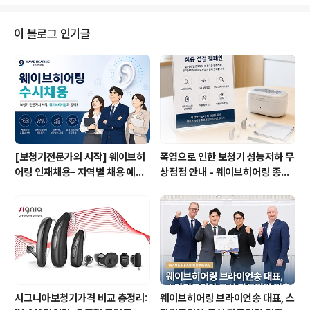
면, 보청기에 만족하지 못했던 분들의 이유는 대부분 비슷
합니다. 기계가 나빠서라기보다, 처음에 자신의 청력을 충
분히 설명 듣지 못한 경우가 많았기 때문입니다. 순음청력
이 블로그 인기글
검사라고 불리는 PTA 수치만 간단히 듣고 끝나거나, WR
S(어음분별력 검사)는 자세히 설명받지 못한 채 제품을 선
택하는 경우도 적지 않습니다. 그렇게 선택한 강서보청기
는 결국 “생각했던 것과 다르다”, “소리는 커졌는데 말이
더 헷갈린다”는 결과로 이어지..
[보청기전문가의 시작] 웨이브히
폭염으로 인한 보청기 성능저하 무
어링 인재채용- 지역별 채용 예정
상점점 안내 - 웨이브히어링 종로
자 사전 인터뷰 진행 방식으로 수
본점, 여름철 보청기 특별 케어 서
시 채용으로 진행!
비스 실시
시그니아보청기가격 비교 총정리:
웨이브히어링 브라이언송 대표, 스