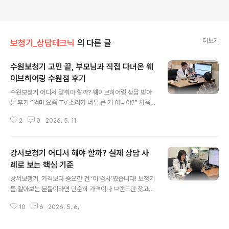
더보기
보청기_상담테크닉
의 다른 글
수원보청기 고민 끝, 부모님과 직접 다녀온 웨
이브히어링 수원점 후기
글 내용
수원보청기 어디서 맞춰야 할까? 웨이브히어링 상담 받아
본 후기 “엄마 요즘 TV 소리가 너무 큰 거 아니야?” 처음
에는 그냥 나이 때문이라고 생각했어요. 그런데 어느 순간
2
0
2026. 5. 11.
부터는 대화를 해도 반응이 늦고, 같은 이야기를 두세 번 반
복해야 하는 상황이 자꾸 생기더라고요. 평소에는 대화를
하면 바로 웃으시면서 답을 해주시던 어머니가, 어느 순간
강서보청기 어디서 해야 할까? 실제 상담 사
부터는 한참 뒤에 반응하시거나 그냥 지나치는 경우가 많
아졌어요. 그때부터 자연스럽게 부모님 청력에 대해 알아
례로 보는 핵심 기준
글 내용
보기 시작했고, 인터넷으로 이것저것 검색하다가 결국 수
강서보청기, 가격보다 중요한 건 ‘이 검사’였습니다! 보청기
원보청기 상담을 받아봐야겠다는 생각이 들었습니다. 하지
를 알아보는 분들이라면 단순히 가격이나 브랜드만 찾고
만 막상 보청기 이야기를 꺼내자 어머니는 처음엔 굉장히
계신 건 아닐 거예요. “이번에는 제대로 하고 싶다”,“괜히
불편해하셨어요. “보청기 끼면 나이 들어 보이잖아.”“귀에
10
6
2026. 5. 6.
샀다가 더 불편해지는 건 아닐까” 이런 고민이 훨씬 크실
뭘 넣고 있는 것도 불편할 것 같고…” ..
겁니다. 실제로 웨이브히어링 강서점에서 상담을 하다 보