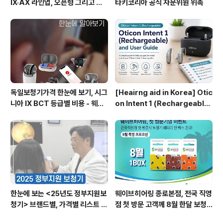
IX·AX 라인업, 오픈형 그리고 귓
타키코리아 공식 자문위원 위촉
속형 어떤 모델이 맞을까? - 웨이
브히어링 부산직영점
독일보청기가격 한눈에 보기, 시그
[Heairng aid in Korea] Otic
니아 IX BCT 등급별 비용 - 웨이
on Intent 1 (Rechargeable)
브히어링 수원점 기준표 {수원시
User Guide: Setup, Chargi
청역보청기}
ng & Daily Care | WaveHea
ring in Seoul
한눈에 보는 <25년도 정부지원보
웨이브히어링 종로본점, 전국 직영
청기> 브랜드별, 가격별 리스트 총
점 첫 방문 고객께 8월 한달 보청
정리 @세계6대 보청기 브랜드 웨
기 건전지 1박스 쏜다!