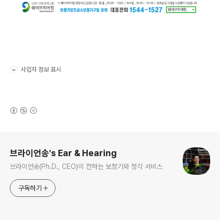
사업자 정보 표시
펼치기/접기
(새창열림)
로그 정보
브라이언송's Ear & Hearing
브라이언송(Ph.D., CEO)이 전하는 보청기와 청각 서비스
구독하기