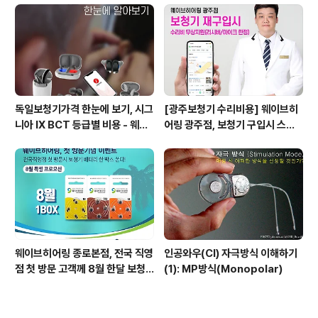
브히어링 부산직영점
독일보청기가격 한눈에 보기, 시그
[광주보청기 수리비용] 웨이브히
니아 IX BCT 등급별 비용 - 웨이
어링 광주점, 보청기 구입시 스페
브히어링 수원점 기준표 {수원시
어보청기 수리비용 지원
청역보청기}
웨이브히어링 종로본점, 전국 직영
인공와우(CI) 자극방식 이해하기
점 첫 방문 고객께 8월 한달 보청
(1): MP방식(Monopolar)
기 건전지 1박스 쏜다!