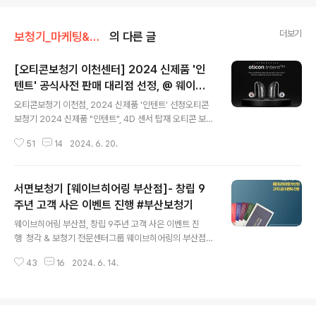
더보기
보청기_마케팅&비지니스
의 다른 글
[오티콘보청기 이천센터] 2024 신제품 '인
텐트' 공식사전 판매 대리점 선정, @ 웨이브
글 내용
히어링 이천직영점 - 6/19 부터 보상판매시
오티콘보청기 이천점, 2024 신제품 '인텐트' 선정오티콘
작!
보청기 2024 신제품 "인텐트", 4D 센서 탑재 오티콘 보청
기 이천점이 2024년도 덴마크 오티콘 보청기 신제품 '인
51
14
2024. 6. 20.
텐트(Intent)' 출시 기념 공식 사전 판매 대리점으로 선정
되었다고 밝혔다. 오티콘보청기 이천점은 웨이브히어링의
전국 14개 직영점 중 하나이며 2020년 신제품 루비(Rub
서면보청기 [웨이브히어링 부산점]- 창립 9
y), 2022년 신제품 오운(OWN)에 이어 2024년 신제품
인텐트(Intent)까지 공식 사전 판매 대리점으로 선정되었
주년 고객 사은 이벤트 진행 #부산보청기
글 내용
다. 디만트코리아의 브랜드 오티콘보청기가 올해 120주년
웨이브히어링 부산점, 창립 9주년 고객 사은 이벤트 진
을 맞이하여 충전형방식의 '인텐트(Intent)'를 19일 프리
행 청각 & 보청기 전문센터그룹 웨이브히어링의 부산점이
론칭한다고 밝혔으며 국내 정식 런칭은 8월 중순이다. 8
창립 9주년을 맞이해 기존 고객들을 대상으로 고객 사은
월 중순 공식 출시를 앞두고 있는 오티콘 신제품 인텐트(I..
43
16
2024. 6. 14.
이벤트를 진행한다고 밝혔다. 웨이브히어링은 세계 6대
보청기 브랜드를 한 곳에서 비교 구입 가능한 멀티 브랜드
스토어로 전국 14개 직영으로 운영되어 구입처와 상관없
이 웨이브히어링에서 보청기를 구입했다면 모든 직영점에