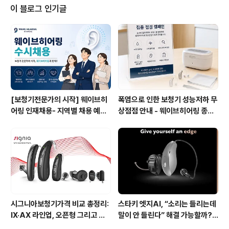
서 동일한 서비스를 받을 수 있는 것이 가장 큰 장점이
이 블로그 인기글
다. 웨이브히어링 부산점은 2015년에 오픈해 연평균 1,7
00여명의 보청기 착용자가 관련 서비스를 받고 있으며 올
해 창립 9주년을 맞이해 지금까지 방문해주신 고객분들에
게 감사의 마음을 전하기 위해 이벤트를 계획하게 되었다
고 전했다. 부산점 유현재원장은 “이 달에 진행..
[보청기전문가의 시작] 웨이브히
폭염으로 인한 보청기 성능저하 무
어링 인재채용- 지역별 채용 예정
상점점 안내 - 웨이브히어링 종로
자 사전 인터뷰 진행 방식으로 수
본점, 여름철 보청기 특별 케어 서
시 채용으로 진행!
비스 실시
시그니아보청기가격 비교 총정리:
스타키 엣지AI, “소리는 들리는데
IX·AX 라인업, 오픈형 그리고 귓
말이 안 들린다” 해결 가능할까?!
속형 어떤 모델이 맞을까? - 웨이
- 웨이브히어링 강서점