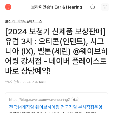
검색하기
브라이언송's Ear & Hearing
티스토리
보청기_마케팅&비지니스
[2024 보청기 신제품 보상판매]
유럽 3사 : 오티콘(인텐트), 시그
니아 (IX), 벨톤(세린) @웨이브히
어링 강서점 - 네이버 플레이스로
바로 상담예약!
브라이언송
2024. 7. 3. 16:18
https://blog.naver.com/wavehearing2
광고
전국14개직영 웨이브히어링 전국직영 본사직접운영