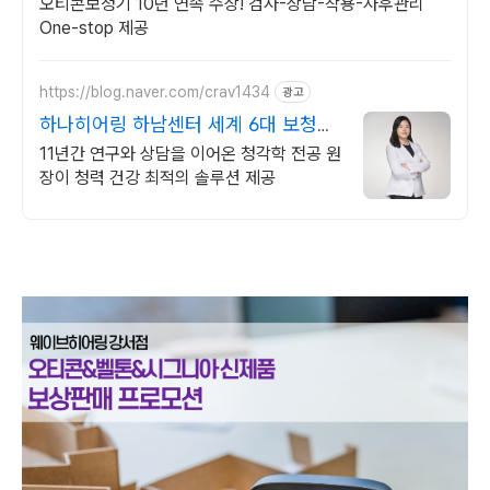
오티콘보청기 10년 연속 수상! 검사-상담-착용-사후관리
One-stop 제공
https://blog.naver.com/crav1434
광고
하나히어링 하남센터 세계 6대 보청기
브랜드취급
11년간 연구와 상담을 이어온 청각학 전공 원
장이 청력 건강 최적의 솔루션 제공