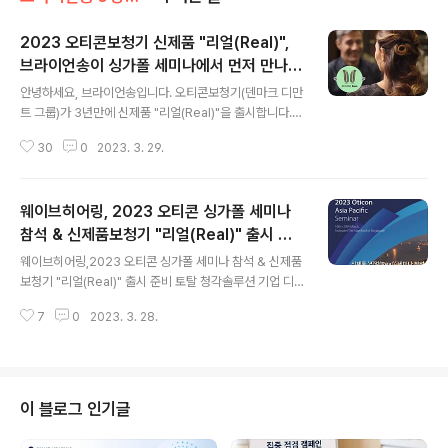
2023 오티콘보청기 신제품 "리얼(Real)",
브라이언송이 싱가폴 세미나에서 먼저 만나보
글 내용
았습니다. <제품 스펙을 토대로 사용자 관점
안녕하세요, 브라이언송입니다. 오티콘보청기(덴마크 디만
에서>
트 그룹)가 3년만에 신제품 "리얼(Real)"을 출시합니다.
국내 공식 런칭 5월을 앞두고 이달 3월 싱가폴에서 개최된
30
0
2023. 3. 29.
"리얼" 신제품 세미나가 진행되어 모처럼 만에 제가 직접
참석해서 만나보고 왔습니다. 본 포스팅의 일부 사진과 슬
라이드 강의 자료는 오티콘코리아측에서 제공 받았음을 알
웨이브히어링, 2023 오티콘 싱가폴 세미나
립니다. 2018년(Opn), 2019년(OpnS), 2020년(Mor
e) 그리고 2023년 5월에 "Real" 신제품을 출시한다고
참석 & 신제품보청기 "리얼(Real)" 출시 준
글 내용
합니다. 제가 브랜드로 전국 10개 보청기 직영센터을 운영
비
웨이브히어링,2023 오티콘 싱가폴 세미나 참석 & 신제품
하면서 난청 고객을 대상으로 6개 글로벌 제조사를 공급하
보청기 "리얼(Real)" 출시 준비 토탈 청각솔루션 기업 디
면서 고객의 반응과 전문가의 반응(우리 전국 직영점 원장,
만트코리아의 명품 보청기 브랜드 오티콘사가 신제품 ‘리
부원장)으로부터 평균치 이상의 높은 평판을 얻는 제품이
7
0
2023. 3. 28.
얼(Real)’을 5월 공식 출시한다고 밝혔다. 청각 & 보청기
오티콘보청기..
전문가그룹 웨이브히어링은 2023년까지 7년 연속 오티
콘보청기 전국 최우수 센터상을 수상한 바가 있고, 더불어
5월에 출시될 ‘리얼(Real)’ 제품 관련으로 3월 16일부터
20일 싱가포르에서 진행된 오티콘 아시아 세미나를 참가
이 블로그 인기글
했다고 전했다. 이번 오티콘 신제품 ‘리얼(real)’은 2021
년 런칭하여 현재까지도 꾸준히 사랑받고 있는 ‘모어(mor