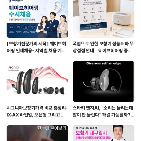
e)’ 에 탑재된 폴라리스 (polaris) 칩셋의 업그레이드 버전
인 폴라리스R (Polaris R) 칩셋이 사용되었으며, ..
[보청기전문가의 시작] 웨이브히
폭염으로 인한 보청기 성능저하 무
어링 인재채용- 지역별 채용 예정
상점점 안내 - 웨이브히어링 종로
자 사전 인터뷰 진행 방식으로 수
본점, 여름철 보청기 특별 케어 서
시 채용으로 진행!
비스 실시
시그니아보청기가격 비교 총정리:
스타키 엣지AI, “소리는 들리는데
IX·AX 라인업, 오픈형 그리고 귓
말이 안 들린다” 해결 가능할까?!
속형 어떤 모델이 맞을까? - 웨이
- 웨이브히어링 강서점
브히어링 부산직영점