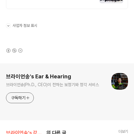
벌 브랜드 판매 대상수상! 가상환경 소음피팅
HAF360로 정밀하게
사업자 정보 표시
펼치기/접기
(새창열림)
로그 정보
브라이언송's Ear & Hearing
브라이언송(Ph.D., CEO)이 전하는 보청기와 청각 서비스
구독하기
더보기
브라이언송's 강의노트(iPad)
의 다른 글