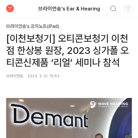
검색하기
브라이언송's Ear & Hearing
티스토리
브라이언송's 강의노트(iPad)
[이천보청기] 오티콘보청기 이천
점 한상봉 원장, 2023 싱가폴 오
티콘신제품 ‘리얼’ 세미나 참석
브라이언송
2023. 3. 31. 15:53