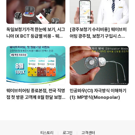
독일보청기가격 한눈에 보기, 시그
[광주보청기 수리비용] 웨이브히
니아 IX BCT 등급별 비용 - 웨이
어링 광주점, 보청기 구입시 스페
브히어링 수원점 기준표 {수원시
어보청기 수리비용 지원
청역보청기}
웨이브히어링 종로본점, 전국 직영
인공와우(CI) 자극방식 이해하기
점 첫 방문 고객께 8월 한달 보청
(1): MP방식(Monopolar)
기 건전지 1박스 쏜다!
의안내
티스토리
로그인
고객센터